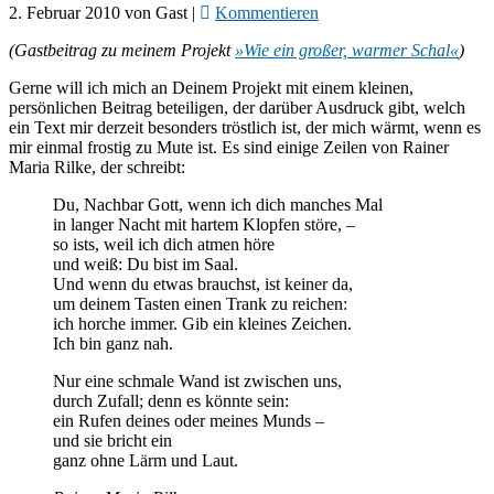
2. Februar 2010
von
Gast
|
Kommentieren
(Gastbeitrag zu meinem Projekt
»Wie ein großer, warmer Schal«
)
Gerne will ich mich an Deinem Projekt mit einem kleinen,
persönlichen Beitrag beteiligen, der darüber Ausdruck gibt, welch
ein Text mir derzeit besonders tröstlich ist, der mich wärmt, wenn es
mir einmal frostig zu Mute ist. Es sind einige Zeilen von Rainer
Maria Rilke, der schreibt:
Du, Nachbar Gott, wenn ich dich manches Mal
in langer Nacht mit hartem Klopfen störe, –
so ists, weil ich dich atmen höre
und weiß: Du bist im Saal.
Und wenn du etwas brauchst, ist keiner da,
um deinem Tasten einen Trank zu reichen:
ich horche immer. Gib ein kleines Zeichen.
Ich bin ganz nah.
Nur eine schmale Wand ist zwischen uns,
durch Zufall; denn es könnte sein:
ein Rufen deines oder meines Munds –
und sie bricht ein
ganz ohne Lärm und Laut.