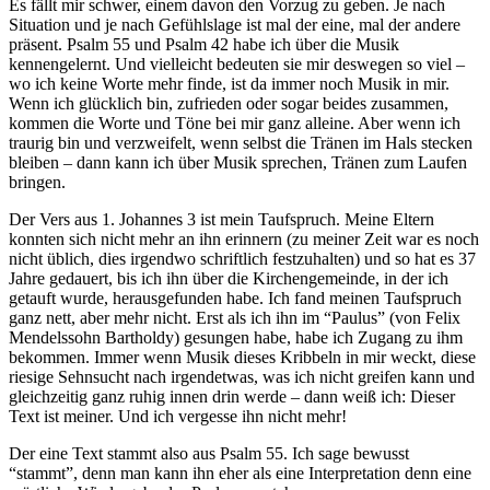
Es fällt mir schwer, einem davon den Vorzug zu geben. Je nach
Situation und je nach Gefühlslage ist mal der eine, mal der andere
präsent. Psalm 55 und Psalm 42 habe ich über die Musik
kennengelernt. Und vielleicht bedeuten sie mir deswegen so viel –
wo ich keine Worte mehr finde, ist da immer noch Musik in mir.
Wenn ich glücklich bin, zufrieden oder sogar beides zusammen,
kommen die Worte und Töne bei mir ganz alleine. Aber wenn ich
traurig bin und verzweifelt, wenn selbst die Tränen im Hals stecken
bleiben – dann kann ich über Musik sprechen, Tränen zum Laufen
bringen.
Der Vers aus 1. Johannes 3 ist mein Taufspruch. Meine Eltern
konnten sich nicht mehr an ihn erinnern (zu meiner Zeit war es noch
nicht üblich, dies irgendwo schriftlich festzuhalten) und so hat es 37
Jahre gedauert, bis ich ihn über die Kirchengemeinde, in der ich
getauft wurde, herausgefunden habe. Ich fand meinen Taufspruch
ganz nett, aber mehr nicht. Erst als ich ihn im “Paulus” (von Felix
Mendelssohn Bartholdy) gesungen habe, habe ich Zugang zu ihm
bekommen. Immer wenn Musik dieses Kribbeln in mir weckt, diese
riesige Sehnsucht nach irgendetwas, was ich nicht greifen kann und
gleichzeitig ganz ruhig innen drin werde – dann weiß ich: Dieser
Text ist meiner. Und ich vergesse ihn nicht mehr!
Der eine Text stammt also aus Psalm 55. Ich sage bewusst
“stammt”, denn man kann ihn eher als eine Interpretation denn eine