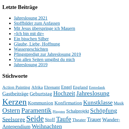
Letzte Beiträge
Jahreslosung 2021
Stoffbilder zum Anfassen
Mit Jesus überspringe ich Mauern
»Ich bin mit dir«
Ein bisschen Silber
Glaube, Liebe, Hoffnung
Wassergeschichten
Pfingstpredigt zur Jahreslosung 2019
Von allen Seiten umgibst du mich
Jahreslosung 2019
Stichworte
Engel
Action Painting
Afrika
England
Ehrenamt
Erntedank
Hochzeit
Jahreslosung
Gastbeiträge
Geburtstag
Kerzen
Kunstklasse
Kommunion
Konfirmation
Musik
Ostern
Paramentik
Schöpfung
Schalprojekt
Pfingsten
Seide
Taufe
Seelsorge
Trauer
Wander-
Stoff
Theater
Weihnachten
Antependium