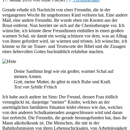
Gerade erhalte ich Nachricht von einer Freundin, die in der
vergangenen Woche ihr ungeborenes Kind verloren hat. Eine andere
Mail, eine andere Freundin. Ihr wurde eben ein Knoten aus der
Brust entfernt. Nun bereitet sie sich auf die Chemotherapie vor. Ich
wünschte, ich könnte diese Freundinnen einhüllen in einen großen
warmen Schal, sie damit ein wenig schützen vor dem, was an Alltag
von ihnen gefordert wird, sie wärmen und trösten. Ich wünschte, ich
könnte so für sie Trauer- und Trostworte der Bibel und die Zusagen
eines liebevollen Gottes buchstäblich erfahrbar machen.
Deine Sanftmut liegt wie ein großer, warmer Schal auf
meinen Armen.
Gott, meine Mutter, du gibst in mich Ruhe und Kraft.
Text von Sybille Fritsch
Ich habe auch andere im Sinn: Der Freund, dessen Frau tödlich
verunglückt ist, dasjenige “meiner” Kinder, welches an der
unerträglichen familiären Situation leidet ebenso wie das, welches
von den anderen Schulkameraden ausgeschlossen wird und daran
fast zerbricht. Die Freundin, die gerade herausgefunden hat, dass ihr
Mann alkoholkrank ist. Die Menschen, die mir in der
Bahnhofsmission von ihren Lebensschicksalen, von Arbeitslosigkeit