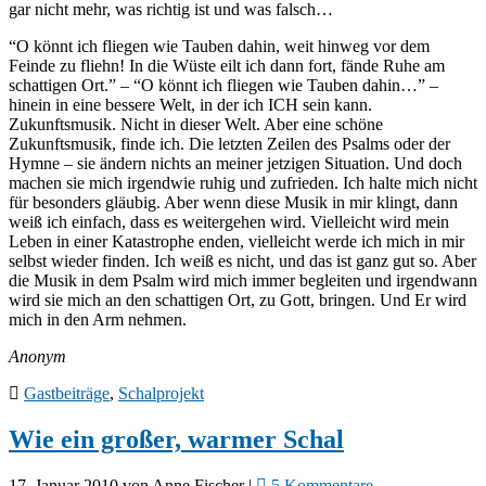
gar nicht mehr, was richtig ist und was falsch…
“O könnt ich fliegen wie Tauben dahin, weit hinweg vor dem
Feinde zu fliehn! In die Wüste eilt ich dann fort, fände Ruhe am
schattigen Ort.” – “O könnt ich fliegen wie Tauben dahin…” –
hinein in eine bessere Welt, in der ich ICH sein kann.
Zukunftsmusik. Nicht in dieser Welt. Aber eine schöne
Zukunftsmusik, finde ich. Die letzten Zeilen des Psalms oder der
Hymne – sie ändern nichts an meiner jetzigen Situation. Und doch
machen sie mich irgendwie ruhig und zufrieden. Ich halte mich nicht
für besonders gläubig. Aber wenn diese Musik in mir klingt, dann
weiß ich einfach, dass es weitergehen wird. Vielleicht wird mein
Leben in einer Katastrophe enden, vielleicht werde ich mich in mir
selbst wieder finden. Ich weiß es nicht, und das ist ganz gut so. Aber
die Musik in dem Psalm wird mich immer begleiten und irgendwann
wird sie mich an den schattigen Ort, zu Gott, bringen. Und Er wird
mich in den Arm nehmen.
Anonym
Gastbeiträge
,
Schalprojekt
Wie ein großer, warmer Schal
17. Januar 2010
von
Anne Fischer
|
5 Kommentare