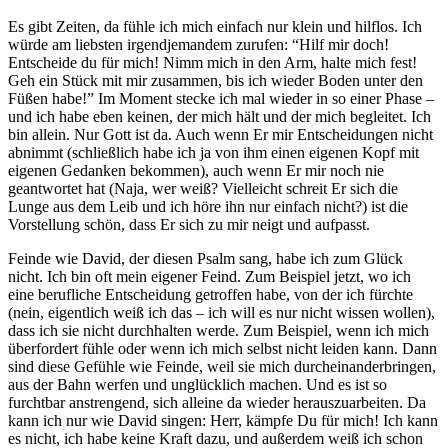
Es gibt Zeiten, da fühle ich mich einfach nur klein und hilflos. Ich
würde am liebsten irgendjemandem zurufen: “Hilf mir doch!
Entscheide du für mich! Nimm mich in den Arm, halte mich fest!
Geh ein Stück mit mir zusammen, bis ich wieder Boden unter den
Füßen habe!” Im Moment stecke ich mal wieder in so einer Phase –
und ich habe eben keinen, der mich hält und der mich begleitet. Ich
bin allein. Nur Gott ist da. Auch wenn Er mir Entscheidungen nicht
abnimmt (schließlich habe ich ja von ihm einen eigenen Kopf mit
eigenen Gedanken bekommen), auch wenn Er mir noch nie
geantwortet hat (Naja, wer weiß? Vielleicht schreit Er sich die
Lunge aus dem Leib und ich höre ihn nur einfach nicht?) ist die
Vorstellung schön, dass Er sich zu mir neigt und aufpasst.
Feinde wie David, der diesen Psalm sang, habe ich zum Glück
nicht. Ich bin oft mein eigener Feind. Zum Beispiel jetzt, wo ich
eine berufliche Entscheidung getroffen habe, von der ich fürchte
(nein, eigentlich weiß ich das – ich will es nur nicht wissen wollen),
dass ich sie nicht durchhalten werde. Zum Beispiel, wenn ich mich
überfordert fühle oder wenn ich mich selbst nicht leiden kann. Dann
sind diese Gefühle wie Feinde, weil sie mich durcheinanderbringen,
aus der Bahn werfen und unglücklich machen. Und es ist so
furchtbar anstrengend, sich alleine da wieder herauszuarbeiten. Da
kann ich nur wie David singen: Herr, kämpfe Du für mich! Ich kann
es nicht, ich habe keine Kraft dazu, und außerdem weiß ich schon