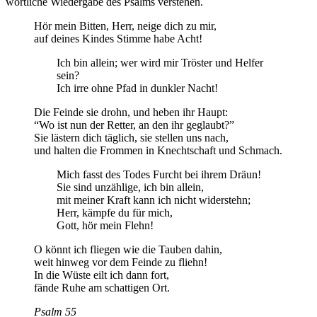
wörtliche Wiedergabe des Psalms verstehen.
Hör mein Bitten, Herr, neige dich zu mir,
auf deines Kindes Stimme habe Acht!
Ich bin allein; wer wird mir Tröster und Helfer
sein?
Ich irre ohne Pfad in dunkler Nacht!
Die Feinde sie drohn, und heben ihr Haupt:
“Wo ist nun der Retter, an den ihr geglaubt?”
Sie lästern dich täglich, sie stellen uns nach,
und halten die Frommen in Knechtschaft und Schmach.
Mich fasst des Todes Furcht bei ihrem Dräun!
Sie sind unzählige, ich bin allein,
mit meiner Kraft kann ich nicht widerstehn;
Herr, kämpfe du für mich,
Gott, hör mein Flehn!
O könnt ich fliegen wie die Tauben dahin,
weit hinweg vor dem Feinde zu fliehn!
In die Wüste eilt ich dann fort,
fände Ruhe am schattigen Ort.
Psalm 55