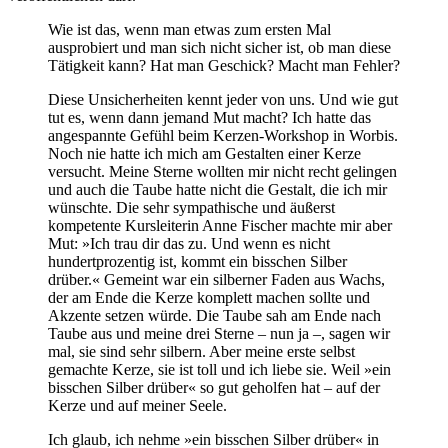
Wie ist das, wenn man etwas zum ersten Mal
ausprobiert und man sich nicht sicher ist, ob man diese
Tätigkeit kann? Hat man Geschick? Macht man Fehler?
Diese Unsicherheiten kennt jeder von uns. Und wie gut
tut es, wenn dann jemand Mut macht? Ich hatte das
angespannte Gefühl beim Kerzen-Workshop in Worbis.
Noch nie hatte ich mich am Gestalten einer Kerze
versucht. Meine Sterne wollten mir nicht recht gelingen
und auch die Taube hatte nicht die Gestalt, die ich mir
wünschte. Die sehr sympathische und äußerst
kompetente Kursleiterin Anne Fischer machte mir aber
Mut: »Ich trau dir das zu. Und wenn es nicht
hundertprozentig ist, kommt ein bisschen Silber
drüber.« Gemeint war ein silberner Faden aus Wachs,
der am Ende die Kerze komplett machen sollte und
Akzente setzen würde. Die Taube sah am Ende nach
Taube aus und meine drei Sterne – nun ja –, sagen wir
mal, sie sind sehr silbern. Aber meine erste selbst
gemachte Kerze, sie ist toll und ich liebe sie. Weil »ein
bisschen Silber drüber« so gut geholfen hat – auf der
Kerze und auf meiner Seele.
Ich glaub, ich nehme »ein bisschen Silber drüber« in