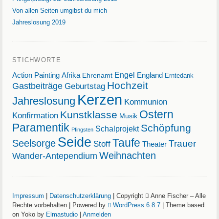
Von allen Seiten umgibst du mich
Jahreslosung 2019
STICHWORTE
Action Painting
Afrika
Engel
England
Ehrenamt
Erntedank
Hochzeit
Gastbeiträge
Geburtstag
Kerzen
Jahreslosung
Kommunion
Ostern
Kunstklasse
Konfirmation
Musik
Paramentik
Schöpfung
Schalprojekt
Pfingsten
Seide
Taufe
Seelsorge
Trauer
Stoff
Theater
Weihnachten
Wander-Antependium
Impressum
|
Datenschutzerklärung
| Copyright
Anne Fischer – Alle
Rechte vorbehalten | Powered by
WordPress 6.8.7
| Theme based
on Yoko by
Elmastudio
|
Anmelden