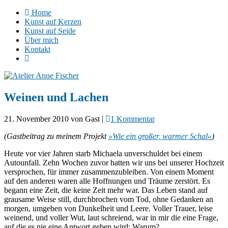
Home
Kunst auf Kerzen
Kunst auf Seide
Über mich
Kontakt
Weinen und Lachen
21. November 2010
von
Gast
|
1 Kommentar
(Gastbeitrag zu meinem Projekt
»Wie ein großer, warmer Schal«
)
Heute vor vier Jahren starb Michaela unverschuldet bei einem
Autounfall. Zehn Wochen zuvor hatten wir uns bei unserer Hochzeit
versprochen, für immer zusammenzubleiben. Von einem Moment
auf den anderen waren alle Hoffnungen und Träume zerstört. Es
begann eine Zeit, die keine Zeit mehr war. Das Leben stand auf
grausame Weise still, durchbrochen vom Tod, ohne Gedanken an
morgen, umgeben von Dunkelheit und Leere. Voller Trauer, leise
weinend, und voller Wut, laut schreiend, war in mir die eine Frage,
auf die es nie eine Antwort geben wird: Warum?