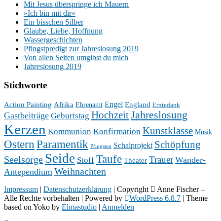
Mit Jesus überspringe ich Mauern
»Ich bin mit dir«
Ein bisschen Silber
Glaube, Liebe, Hoffnung
Wassergeschichten
Pfingstpredigt zur Jahreslosung 2019
Von allen Seiten umgibst du mich
Jahreslosung 2019
Stichworte
Engel
Action Painting
Afrika
England
Ehrenamt
Erntedank
Hochzeit
Jahreslosung
Gastbeiträge
Geburtstag
Kerzen
Kunstklasse
Kommunion
Konfirmation
Musik
Ostern
Paramentik
Schöpfung
Schalprojekt
Pfingsten
Seide
Taufe
Seelsorge
Trauer
Wander-
Stoff
Theater
Weihnachten
Antependium
Impressum
|
Datenschutzerklärung
| Copyright
Anne Fischer –
Alle Rechte vorbehalten | Powered by
WordPress 6.8.7
| Theme
based on Yoko by
Elmastudio
|
Anmelden