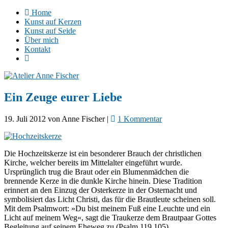
Home
Kunst auf Kerzen
Kunst auf Seide
Über mich
Kontakt
Ein Zeuge eurer Liebe
19. Juli 2012
von
Anne Fischer
|
1 Kommentar
Die Hochzeitskerze ist ein besonderer Brauch der christlichen
Kirche, welcher bereits im Mittelalter eingeführt wurde.
Ursprünglich trug die Braut oder ein Blumenmädchen die
brennende Kerze in die dunkle Kirche hinein. Diese Tradition
erinnert an den Einzug der Osterkerze in der Osternacht und
symbolisiert das Licht Christi, das für die Brautleute scheinen soll.
Mit dem Psalmwort: »Du bist meinem Fuß eine Leuchte und ein
Licht auf meinem Weg«, sagt die Traukerze dem Brautpaar Gottes
Begleitung auf seinem Eheweg zu (Psalm 119,105).