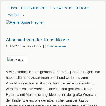
HOME
KUNST AUF KERZEN
KUNST AUF SEIDE
ÜBER MICH
KONTAKT
Abschied von der Kunstklasse
11. Mai 2010
von
Anne Fischer
|
Kommentieren
Viel zu schnell ist das gemeinsame Schuljahr vergangen. Wir
haben allerhand zusammen erlebt und wollen es zum
Abschluss noch einmal richtig bunt treiben – wortwörtlich,
versteht sich! Zur Vorsicht habe ich den größten Teil des
Raumes mit Malerfolie abgeklebt, denn der große Wunsch
der Kinder war es, wie der japanische Künstler Kazuo
Shiraga mit den Füßen zu malen. Und weil nicht alle Kinder