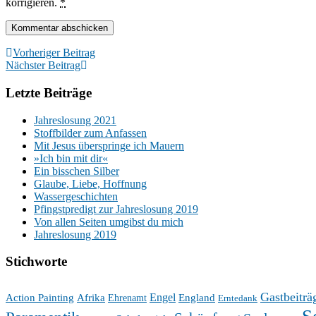
korrigieren.
*
Vorheriger Beitrag
Nächster Beitrag
Letzte Beiträge
Jahreslosung 2021
Stoffbilder zum Anfassen
Mit Jesus überspringe ich Mauern
»Ich bin mit dir«
Ein bisschen Silber
Glaube, Liebe, Hoffnung
Wassergeschichten
Pfingstpredigt zur Jahreslosung 2019
Von allen Seiten umgibst du mich
Jahreslosung 2019
Stichworte
Gastbeiträ
Engel
Action Painting
Afrika
England
Ehrenamt
Erntedank